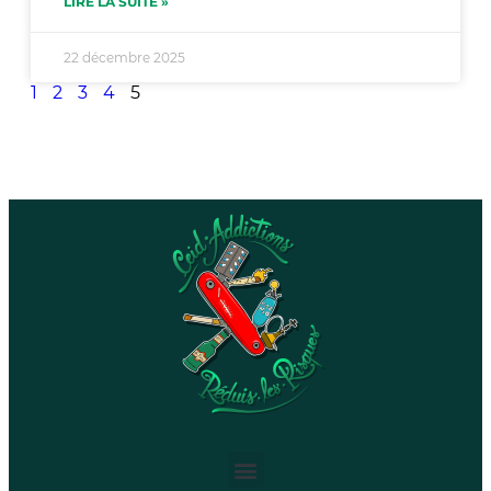
LIRE LA SUITE »
22 décembre 2025
1
2
3
4
5