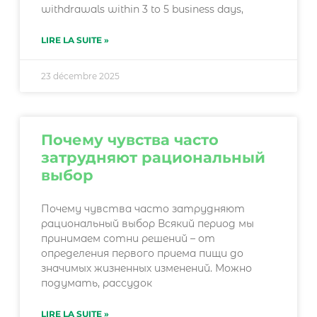
withdrawals within 3 to 5 business days,
LIRE LA SUITE »
23 décembre 2025
Почему чувства часто
затрудняют рациональный
выбор
Почему чувства часто затрудняют
рациональный выбор Всякий период мы
принимаем сотни решений – от
определения первого приема пищи до
значимых жизненных изменений. Можно
подумать, рассудок
LIRE LA SUITE »